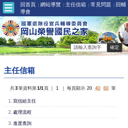
回首頁
網站導覽
主任信箱
常見問題
回輔
導會
主任信箱
共
3
筆資料第
1/1
頁
｜
1
｜
每頁顯示
20
40
60
筆
1.
寫信給主任
2.
處理流程
3.
進度查詢