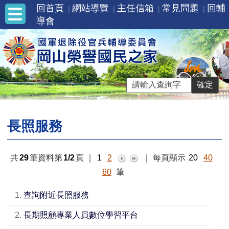
回首頁
網站導覽
主任信箱
常見問題
回輔
導會
長照服務
共
29
筆資料第
1/2
頁
｜
1
2
｜
每頁顯示
20
40
60
筆
1.
查詢附近長照服務
2.
長期照顧專業人員數位學習平台