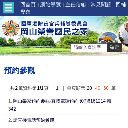
回首頁
網站導覽
主任信箱
常見問題
回輔
導會
預約參觀
共
2
筆資料第
1/1
頁
｜
1
｜
每頁顯示
20
40
60
筆
1.
岡山榮家預約參觀-直接電話預約 (07)6161214 轉
342
2.
請直接電話預約參觀