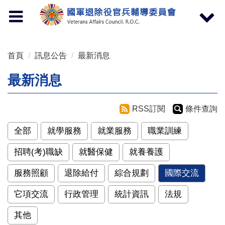
按 Enter 到主內容區
Toggle
Toggle
navigation
navigat
首頁
訊息公告
最新消息
最新消息
RSS訂閱
條件查詢
全部
就學服務
就業服務
職業訓練
招聘(考)職缺
就醫保健
就養養護
服務照顧
退除給付
綜合規劃
國際交流
它項交流
行政管理
統計資訊
法規
其他