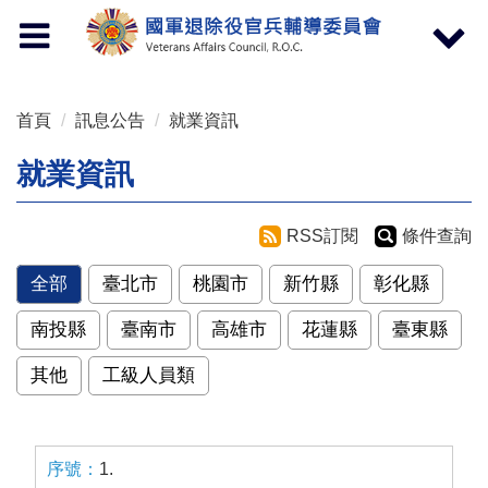
按 Enter 到主內容區
Toggle
Toggle
navigation
navigat
首頁
訊息公告
就業資訊
就業資訊
RSS訂閱
條件查詢
全部
臺北市
桃園市
新竹縣
彰化縣
南投縣
臺南市
高雄市
花蓮縣
臺東縣
其他
工級人員類
1.