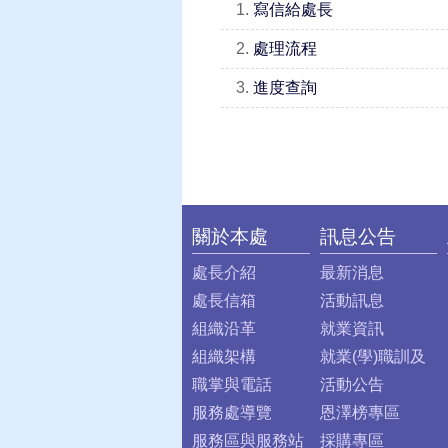
1.
寫信給處長
2.
處理流程
3.
進度查詢
關於本處
訊息公告
:::
處長介紹
最新消息
處長信箱
活動訊息
組織沿革
就業資訊
組織架構
就業(學)職訓及
職掌與電話
活動公告
服務處導覽
恩澤榜專區
服務區與服務站
採購專區