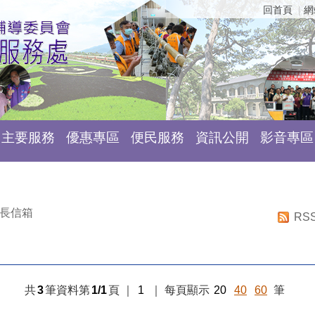
回首頁
網
主要服務
優惠專區
便民服務
資訊公開
影音專區
長信箱
RS
共
3
筆資料第
1/1
頁
｜
1
｜
每頁顯示
20
40
60
筆