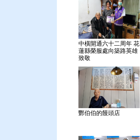
中橫開通六十二周年 花
蓮縣榮服處向築路英雄
致敬
酆伯伯的饅頭店