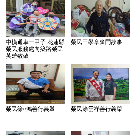
中橫通車一甲子 花蓮縣
榮民王學章奮鬥故事
榮民服務處向築路榮民
英雄致敬
榮民徐○鴻善行義舉
榮民涂雲祥善行義舉