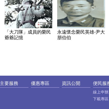
「大刀隊」成員的榮民
永遠懷念榮民英雄-尹大
爺爺記憶
朋伯伯
主要服務
優惠專區
資訊公開
便民服
線上申辦
下載專區