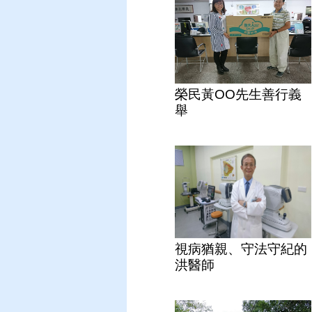
榮民黃OO先生善行義
舉
視病猶親、守法守紀的
洪醫師