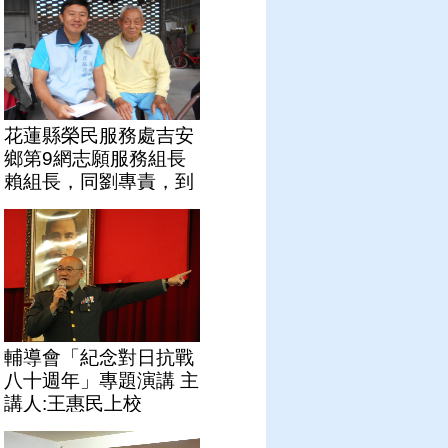
花蓮縣榮民服務處吉安
鄉第9網志願服務組長
賴組長，同劉專責，到
吉安鄉慶豐村關懷問候
榮民習Ο震
輔導會「紀念對日抗戰
八十週年」專題演講 主
講人:王惠民上校