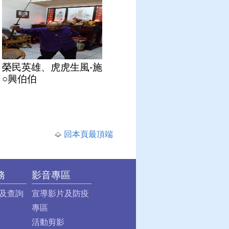
榮民英雄、虎虎生風-施
○興伯伯
回本頁最頂端
務
影音專區
及查詢
宣導影片及防疫
專區
活動剪影