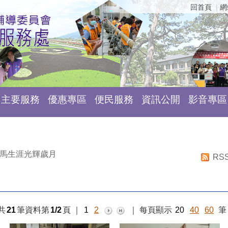
回首頁
網
主要服務
優惠專區
便民服務
資訊公開
影音專區
馬生涯光輝歲月
RS
共
21
筆資料第
1/2
頁
｜
1
2
｜
每頁顯示
20
40
60
筆