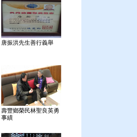
唐振洪先生善行義舉
壽豐鄉榮民林聖良英勇
事績