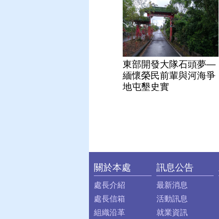
東部開發大隊石頭夢—
緬懷榮民前輩與河海爭
地屯墾史實
關於本處
訊息公告
:::
處長介紹
最新消息
處長信箱
活動訊息
組織沿革
就業資訊