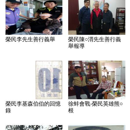
榮民李先生善行義舉
榮民陳○渭先生善行義
舉報導
榮民李基森伯伯的回憶
徐蚌會戰-榮民英雄熊○
錄
根