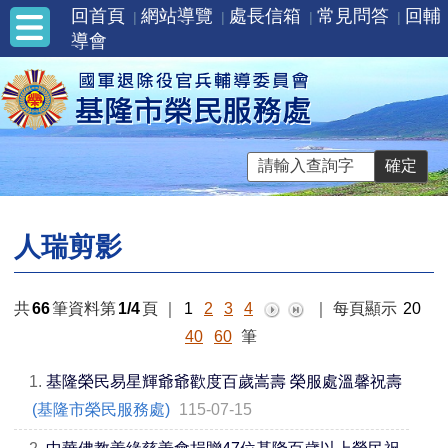
回首頁
網站導覽
處長信箱
常見問答
回輔
導會
人瑞剪影
共
66
筆資料第
1/4
頁
｜
1
2
3
4
｜
每頁顯示
20
40
60
筆
1.
基隆榮民易星輝爺爺歡度百歲嵩壽 榮服處溫馨祝壽
(基隆市榮民服務處)
115-07-15