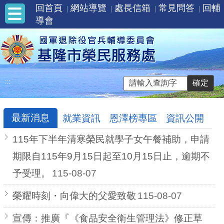
回首頁
網站導覽
處長信箱
常見問答
回輔
導會
:::
最新消息
就業資訊
恩澤榜專區
資訊公開
115年下半年清寒榮民就學子女午餐補助，申請
期限自115年9月15日起至10月15日止，逾期不
予受理。
115-08-07
榮耀時刻・向偉大的父愛致敬
115-08-07
宣傳：推廣『《食品安全衛生管理法》修正草