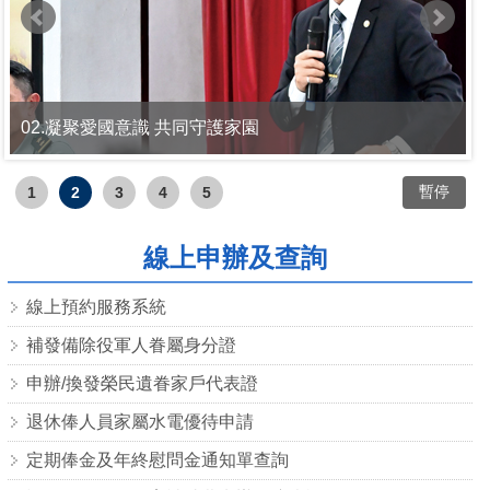
02.凝聚愛國意識 共同守護家園
暫停
1
2
3
4
5
線上申辦及查詢
線上預約服務系統
補發備除役軍人眷屬身分證
申辦/換發榮民遺眷家戶代表證
退休俸人員家屬水電優待申請
定期俸金及年終慰問金通知單查詢