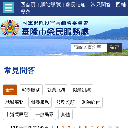
回首頁
網站導覽
處長信箱
常見問答
回輔
導會
常見問答
全部
就學服務
就業服務
職業訓練
就醫服務
就養服務
服務照顧
退除給付
申辦榮民證
一般民眾
其他
共
178
筆資料第
1/9
頁
｜
1
2
3
4
5
6
7
8
9