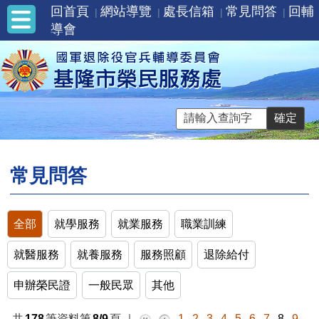
回首頁
網站導覽
處長信箱
常見問答
回輔
導會
常見問答
全部
就學服務
就業服務
職業訓練
就醫服務
就養服務
服務照顧
退除給付
申辦榮民證
一般民眾
其他
共
178
筆資料第
8/9
頁
｜
1
2
3
4
5
6
7
8
9