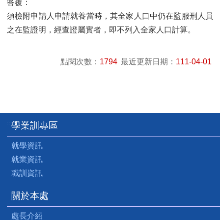
答覆：
須檢附申請人申請就養當時，其全家人口中仍在監服刑人員
之在監證明，經查證屬實者，即不列入全家人口計算。
點閱次數：
1794
最近更新日期：
111-04-01
:::
學業訓專區
就學資訊
就業資訊
職訓資訊
關於本處
處長介紹