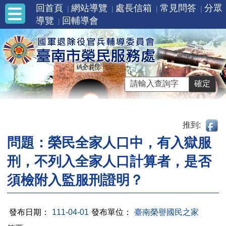
回首頁
網站導覽
處長信箱
常見問答
分眾
導覽
回輔導會
推到:
問題：榮民全家人口中，有入獄服
刑，不列入全家人口計算者，是否
須檢附入監服刑證明？
發布日期：
111-04-01
發布單位：
臺南榮譽國民之家