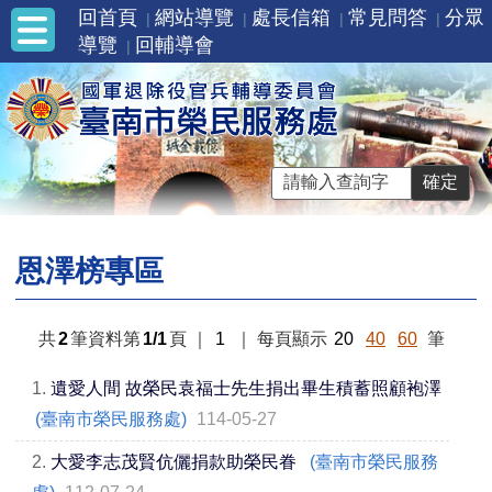
回首頁
網站導覽
處長信箱
常見問答
分眾
導覽
回輔導會
恩澤榜專區
共
2
筆資料第
1/1
頁
｜
1
｜
每頁顯示
20
40
60
筆
1.
遺愛人間 故榮民袁福士先生捐出畢生積蓄照顧袍澤
(臺南市榮民服務處)
114-05-27
2.
大愛李志茂賢伉儷捐款助榮民眷
(臺南市榮民服務