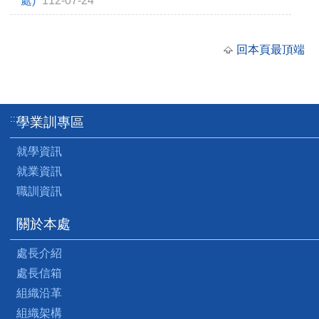
處)
112-07-24
回本頁最頂端
:::
學業訓專區
就學資訊
就業資訊
職訓資訊
關於本處
處長介紹
處長信箱
組織沿革
組織架構