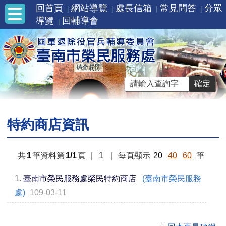
回首頁
網站導覽
處長信箱
常見問答
分眾
導覽
回輔導會
特約商店資訊
共
1
筆資料第
1/1
頁
｜
1
｜
每頁顯示
20
40
60
筆
1.
臺南市榮民服務處榮民特約商店
(臺南市榮民服務
處)
109-03-11