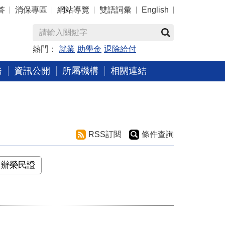
答
消保專區
網站導覽
雙語詞彙
English
熱門：
就業
助學金
退除給付
務
資訊公開
所屬機構
相關連結
RSS訂閱
條件查詢
申辦榮民證