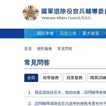
按 Enter 到主內容區
:::
關於本會
訊息公告
重大政策
:::
首頁
便民服務
常見問答
常見問答
全部
就學服務
就業服務
職業訓
1.
我是退除役官兵，我想唸書，請問輔導會
2.
請問輔導退除役官兵就學的推甄考選有何