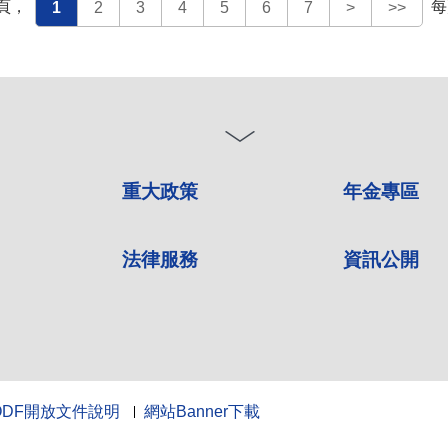
頁，
每
1
2
3
4
5
6
7
>
>>
重大政策
年金專區
法律服務
資訊公開
ODF開放文件說明
網站Banner下載