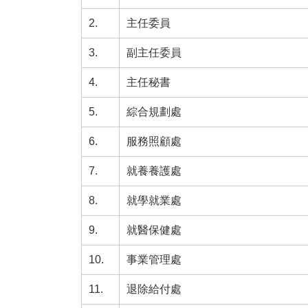
2.
主任委員
3.
副主任委員
4.
主任秘書
5.
綜合規劃處
6.
服務照顧處
7.
就養養護處
8.
就學就業處
9.
就醫保健處
10.
事業管理處
11.
退除給付處