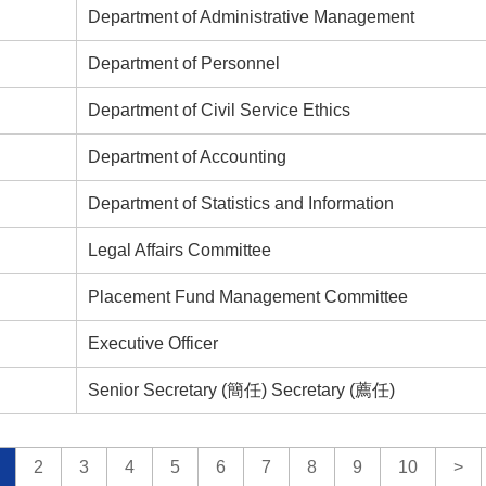
Department of Administrative Management
Department of Personnel
Department of Civil Service Ethics
Department of Accounting
Department of Statistics and Information
Legal Affairs Committee
Placement Fund Management Committee
Executive Officer
Senior Secretary (簡任) Secretary (薦任)
2
3
4
5
6
7
8
9
10
>