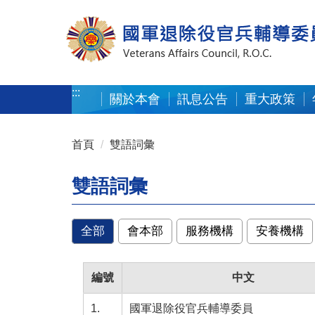
按 Enter 到主內容區
:::
關於本會
訊息公告
重大政策
:::
首頁
雙語詞彙
雙語詞彙
全部
會本部
服務機構
安養機構
編號
中文
1.
國軍退除役官兵輔導委員