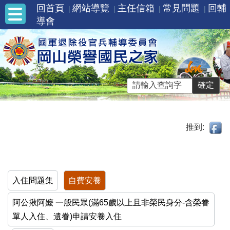
回首頁
網站導覽
主任信箱
常見問題
回輔
導會
推到:
入住問題集
自費安養
阿公揪阿嬤 一般民眾(滿65歲以上且非榮民身分-含榮眷
單人入住、遺眷)申請安養入住