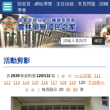
回首頁
網站導覽
主任信箱
常見問題
回輔
導會
活動剪影
共
2639
筆資料第
120/132
頁
｜
<<上10頁
111
112
113
114
115
116
117
118
119
120
下10頁>>
｜
每頁顯示
20
40
60
筆