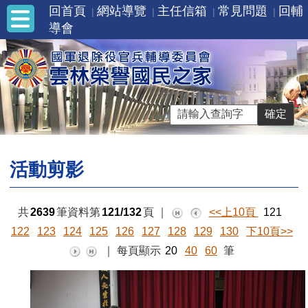
回首頁
網站導覽
主任信箱
常見問題
回輔
導會
活動剪影
共
2639
筆資料第
121/132
頁
｜
<<上10頁
121
122
123
124
125
126
127
128
129
130
下10頁>>
｜
每頁顯示
20
40
60
筆