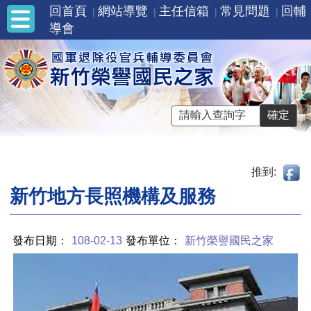
回首頁
網站導覽
主任信箱
常見問題
回輔
導會
推到:
新竹地方長照機構及服務
發布日期：
108-02-13
發布單位：
新竹榮譽國民之家