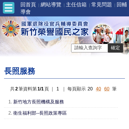
回首頁
網站導覽
主任信箱
常見問題
回輔
導會
長照服務
共
2
筆資料第
1/1
頁
｜
1
｜
每頁顯示
20
40
60
筆
1.
新竹地方長照機構及服務
2.
衛生福利部--長照政策專區