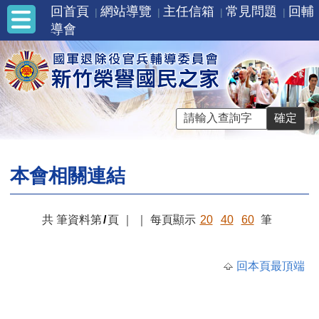
回首頁
網站導覽
主任信箱
常見問題
回輔
導會
本會相關連結
共
筆資料第
/
頁
｜
｜
每頁顯示
20
40
60
筆
回本頁最頂端