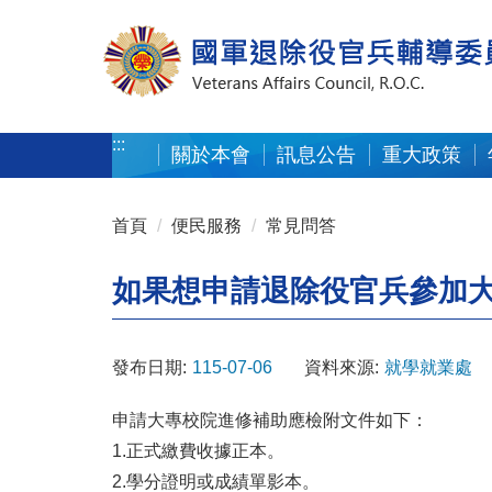
按 Enter 到主內容區
:::
關於本會
訊息公告
重大政策
:::
首頁
便民服務
常見問答
如果想申請退除役官兵參加
發布日期:
115-07-06
資料來源:
就學就業處
申請大專校院進修補助應檢附文件如下：
1.正式繳費收據正本。
2.學分證明或成績單影本。