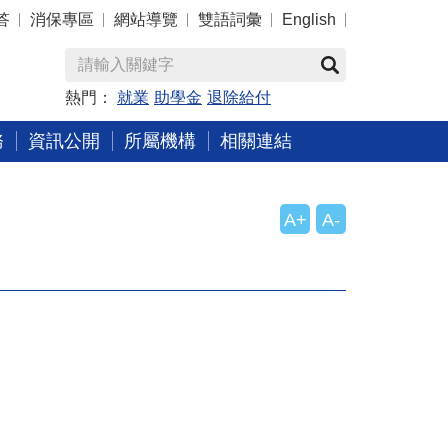
答
消保專區
網站導覽
雙語詞彙
English
熱門：
就業
助學金
退除給付
務
資訊公開
所屬機構
相關連結
A+
A-