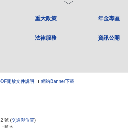
重大政策
年金專區
法律服務
資訊公開
ODF開放文件說明
網站Banner下載
10
 號 (
交通與位置
)
0以上版本