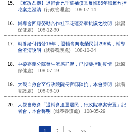
15.
【軍改凸槌】退輔會允千萬補償又反悔86年班氣炸控
吃案之澄清
(行政管理處)
109-07-14
16.
輔導會回應勞動合作社至花蓮榮家抗議之說明
(就醫
保健處)
108-12-30
17.
就養給付錯發16年，退輔會向老榮民討296萬，輔導
會澄清說明
(就養養護處)
108-10-24
18.
中榮嘉義分院發生流感群聚，已投藥控制疫情
(就醫
保健處)
108-07-19
19.
大觀自救會至行政院院長官邸陳抗，本會聲明
(就養
養護處)
108-06-10
20.
大觀自救會「退輔會迫遷居民，行政院專案安置」記
者會，本會聲明
(就養養護處)
108-05-29
1
2
>
>>