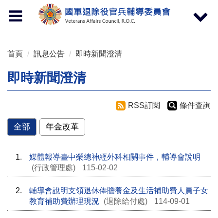
按 Enter 到主內容區
Toggle
Toggle
navigation
navigat
首頁
訊息公告
即時新聞澄清
即時新聞澄清
RSS訂閱
條件查詢
全部
年金改革
1.
媒體報導臺中榮總神經外科相關事件，輔導會說明
(行政管理處)
115-02-02
2.
輔導會說明支領退休俸贍養金及生活補助費人員子女
教育補助費辦理現況
(退除給付處)
114-09-01