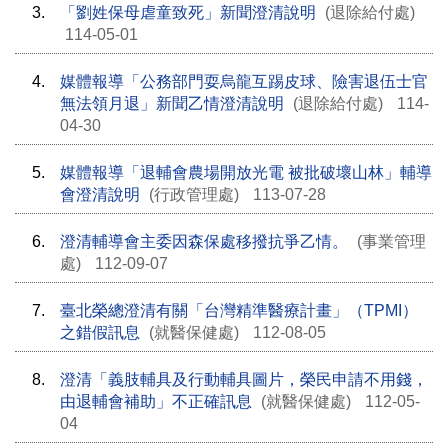
3.
「劉姓保母虐童致死」新聞澄清說明
(退除給付處)
114-05-01
4.
媒體報導「公務部門耍烏龍互踢皮球、險害退伍士官
無法領月退」新聞乙情澄清說明
(退除給付處)
114-
04-30
5.
媒體報導「退輔會農場開放光電 被批破壞山林」輔導
會澄清說明
(行政管理處)
113-07-28
6.
澄清輔導會主委因森保處移撥抗爭乙情。
(事業管理
處)
112-09-07
7.
臺北榮總澄清有關「台灣精準醫療計畫」（TPMI）
之錯假訊息
(就醫保健處)
112-08-05
8.
澄清「義肢輔具及行動輔具圖片，榮民申請不用錢，
由退輔會補助」不正確訊息
(就醫保健處)
112-05-
04