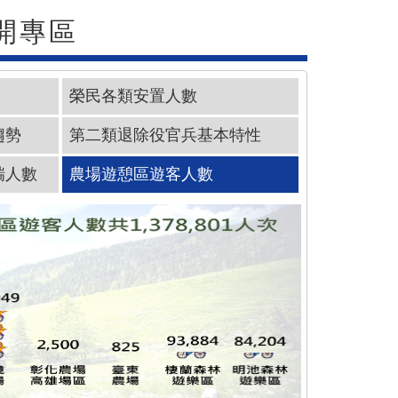
開專區
榮民各類安置人數
趨勢
第二類退除役官兵基本特性
瑞人數
農場遊憩區遊客人數