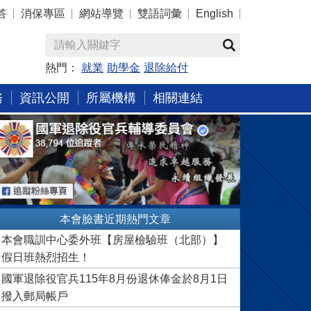
答
消保專區
網站導覽
雙語詞彙
English
熱門：
就業
助學金
退除給付
務
資訊公開
所屬機構
相關連結
本會臉書近期熱門文章
本會職訓中心委外班【房屋檢驗班（北部）】
假日班熱烈招生！
國軍退除役官兵115年8月份退休俸金於8月1日
撥入郵局帳戶