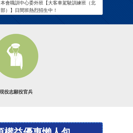
本會職訓中心委外班【大客車駕駛訓練班（北
部）】日間班熱烈招生中！
現役志願役官兵
項權益優惠懶人包