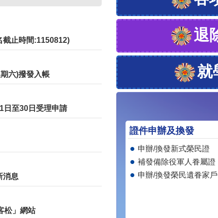
退
時間:1150812)
就
星期六)撥發入帳
1日至30日受理申請
證件申辦及換發
申辦/換發新式榮民證
補發備除役軍人眷屬證
申辦/換發榮民遺眷家
新消息
黑客松」網站