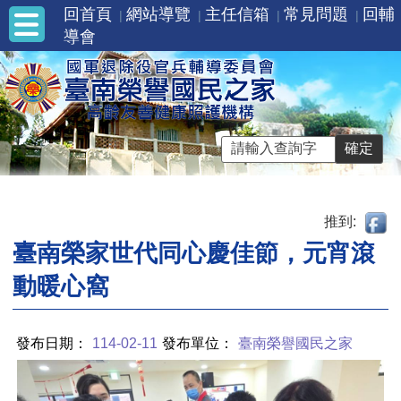
回首頁
網站導覽
主任信箱
常見問題
回輔
導會
推到:
臺南榮家世代同心慶佳節，元宵滾
動暖心窩
發布日期：
114-02-11
發布單位：
臺南榮譽國民之家