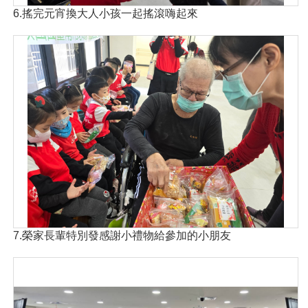
6.搖完元宵換大人小孩一起搖滾嗨起來
7.榮家長輩特別發感謝小禮物給參加的小朋友