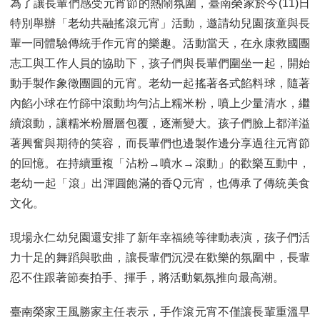
為了讓長輩們感受元宵節的熱鬧氛圍，臺南榮家於今(11)日
特別舉辦「老幼共融搖滾元宵」活動，邀請幼兒園孩童與長
輩一同體驗傳統手作元宵的樂趣。活動當天，在永康救國團
志工與工作人員的協助下，孩子們與長輩們圍坐一起，開始
動手製作象徵團圓的元宵。老幼一起搖著各式餡料球，隨著
內餡小球在竹篩中滾動均勻沾上糯米粉，噴上少量清水，繼
續滾動，讓糯米粉層層包覆，逐漸變大。孩子們臉上都洋溢
著興奮與期待的笑容，而長輩們也邊製作邊分享過往元宵節
的回憶。在持續重複「沾粉→噴水→滾動」的歡樂互動中，
老幼一起「滾」出渾圓飽滿的香Q元宵，也傳承了傳統美食
文化。
現場永仁幼兒園還安排了新年幸福繞等律動表演，孩子們活
力十足的舞蹈與歌曲，讓長輩們沉浸在歡樂的氛圍中，長輩
忍不住跟著節奏拍手、揮手，將活動氣氛推向最高潮。
臺南榮家王風勝家主任表示，手作滾元宵不僅讓長輩重溫早