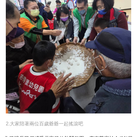
2.大家陪著兩位百歲爺爺一起搖滾吧