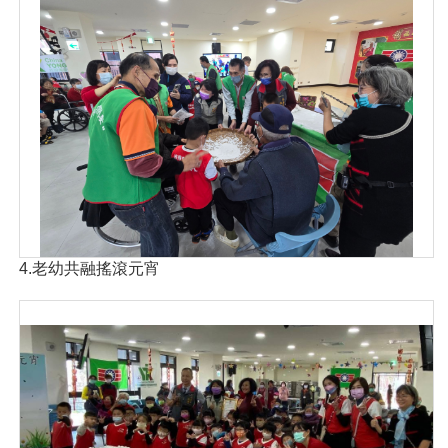
4.老幼共融搖滾元宵