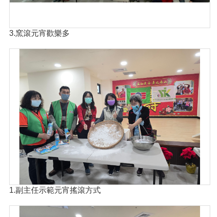
3.窯滾元宵歡樂多
1.副主任示範元宵搖滾方式