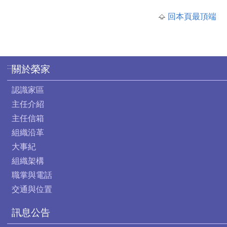
回本頁最頂端
:::
關於榮家
認識家區
主任介紹
主任信箱
組織沿革
大事紀
組織架構
職掌與電話
交通與位置
訊息公告