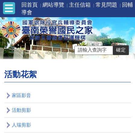
回首頁
網站導覽
主任信箱
常見問題
回輔
導會
活動花絮
家區影音
活動剪影
人瑞剪影