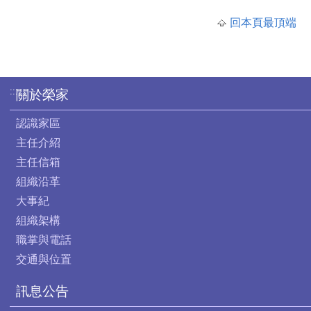
回本頁最頂端
:::
關於榮家
認識家區
主任介紹
主任信箱
組織沿革
大事紀
組織架構
職掌與電話
交通與位置
訊息公告