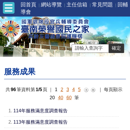
回首頁
網站導覽
主任信箱
常見問題
回輔
導會
服務成果
共
96
筆資料第
1/5
頁
｜
1
2
3
4
5
｜
每頁顯示
20
40
60
筆
1.
114年服務滿意度調查報告
2.
113年服務滿意度調查報告