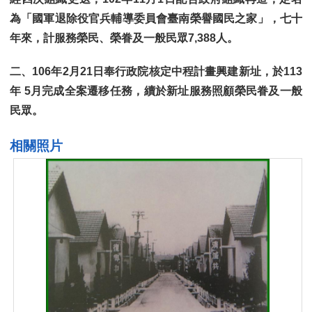
為「國軍退除役官兵輔導委員會臺南榮譽國民之家」，七十
年來，計服務榮民、榮眷及一般民眾
7,388
人。
二、
106
年
2
月
21
日奉行政院核定中程計畫興建新址，於
113
年
5
月完成全案遷移任務，續於新址服務照顧榮民眷及一般
民眾。
相關照片