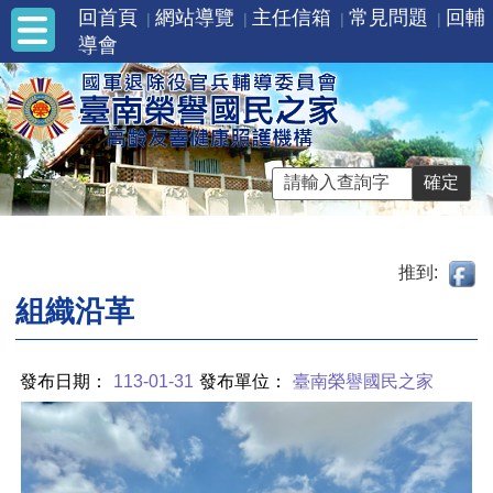
回首頁
網站導覽
主任信箱
常見問題
回輔
導會
推到:
組織沿革
發布日期：
113-01-31
發布單位：
臺南榮譽國民之家