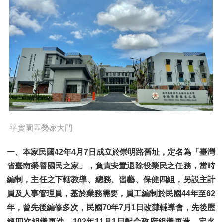
平實園區榮家大門
一、本家民國
42
年
4
月
7
日成立於崇明路舊址，定名為「臺灣
省臺南榮譽國民之家」，負責安置退除役榮民之任務，當時
編制，主任之下轄教導、總務、習藝、保健四組，另設主計
員及人事管理員，基於業務需要，員工編制於民國
44
年至
62
年，曾先後編修多次，民國
70
年
7
月
1
日改隸輔導會，先後歷
經四次組織更迭，
102
年
11
月
1
日配合政府組織再造，定名