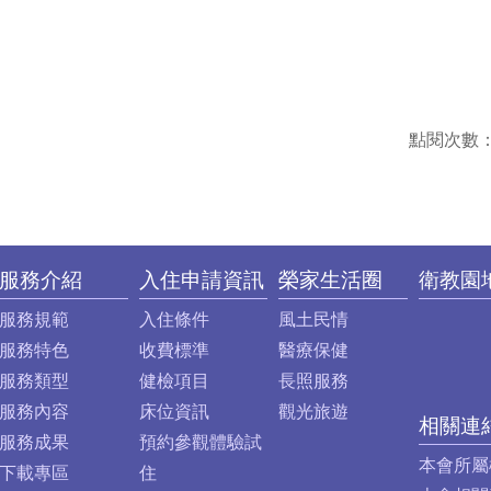
點閱次數
服務介紹
入住申請資訊
榮家生活圈
衛教園
服務規範
入住條件
風土民情
服務特色
收費標準
醫療保健
服務類型
健檢項目
長照服務
服務內容
床位資訊
觀光旅遊
相關連
服務成果
預約參觀體驗試
本會所屬
下載專區
住