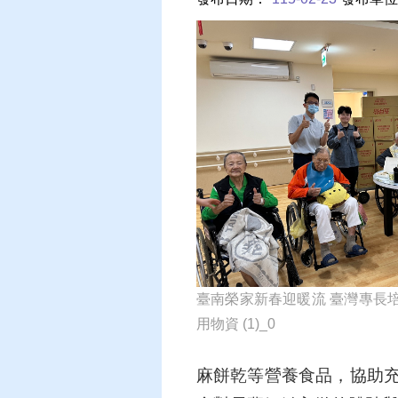
臺南榮家新春迎暖流 臺灣專長
用物資 (1)_0
麻餅乾等營養食品，協助