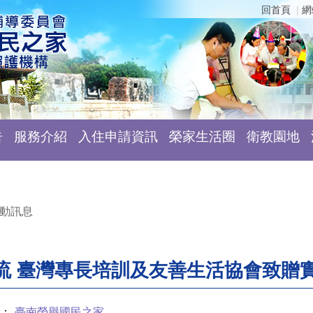
回首頁
網
告
服務介紹
入住申請資訊
榮家生活圈
衛教園地
動訊息
流 臺灣專長培訓及友善生活協會致贈
：
臺南榮譽國民之家