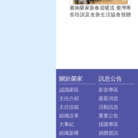
臺南榮家新春迎暖流 臺灣專
長培訓及友善生活協會致贈
實用物資 (2)_0
關於榮家
訊息公告
:::
認識家區
影音專區
主任介紹
最新消息
主任信箱
活動訊息
組織沿革
重要公告
大事紀
採購專區
組織架構
捐贈資訊