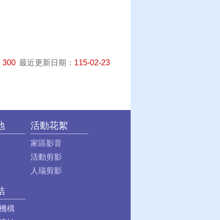
：
300
最近更新日期：
115-02-23
地
活動花絮
家區影音
活動剪影
人瑞剪影
結
機構