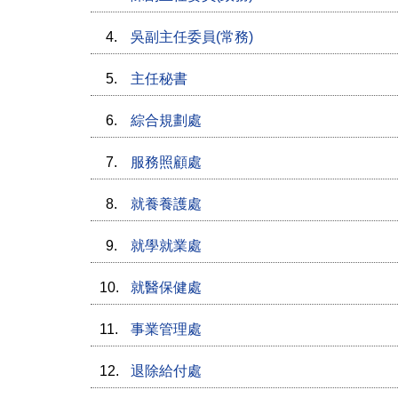
4.
吳副主任委員(常務)
5.
主任秘書
6.
綜合規劃處
7.
服務照顧處
8.
就養養護處
9.
就學就業處
10.
就醫保健處
11.
事業管理處
12.
退除給付處