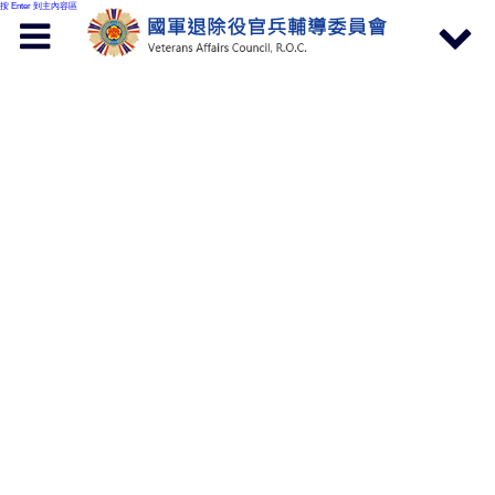
按 Enter 到主內容區
Toggle
Toggle
navigation
navigat
首頁
訊息公告
新聞資訊
蘇慶福董事長榮獲112年全國好人
好事代表「八德獎」 輔導會恭賀
發布日期:
112-12-15
資料來源:
服務照顧處