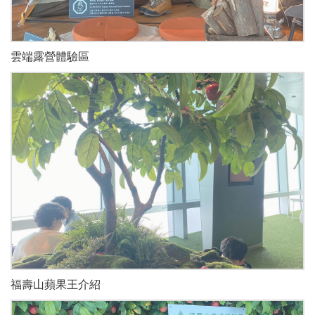
雲端露營體驗區
福壽山蘋果王介紹