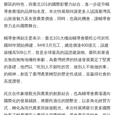
樂區的特色，與臺北101的國際影響力結合，進一步提升輔
導會農場的品牌知名度。本次特展期待讓更多人認識臺灣高
山旅遊魅力及友善農業價值，同時，也藉此機會，讓輔導會
努力走向國際舞台。
輔導會傅副主委表示：臺北101大樓由輔導會榮民公司於民
國88年開始興建，94年3月完工，總造價達400億元，該建
築樓高508公尺，曾是全球最高的認證建築物。榮民前輩過
去無怨無悔地犧牲奉獻，為臺灣經濟的快速發展奠定了堅實
的基礎，他們以「吃別人不願吃的苦、做別人不敢做的事」
的精神，創造了臺灣產業轉型的歷史性成就，並贏得社會的
高度讚譽。
此次合作象徵觀光與農業的創新結合，也為輔導會農場邁向
國際化的發展鋪路，將榮民過往的開墾史，以多角化經營方
式，轉化為現代農業與旅遊觀光。本次特展將吸引更多國際