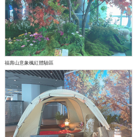
福壽山意象楓紅體驗區