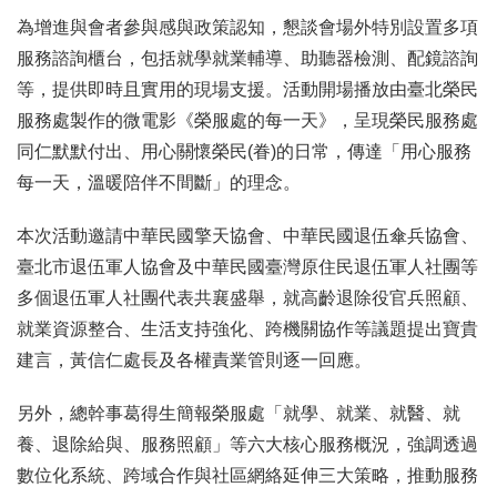
為增進與會者參與感與政策認知，懇談會場外特別設置多項
服務諮詢櫃台，包括就學就業輔導、助聽器檢測、配鏡諮詢
等，提供即時且實用的現場支援。活動開場播放由臺北榮民
服務處製作的微電影《榮服處的每一天》，呈現榮民服務處
同仁默默付出、用心關懷榮民(眷)的日常，傳達「用心服務
每一天，溫暖陪伴不間斷」的理念。
本次活動邀請中華民國擎天協會、中華民國退伍傘兵協會、
臺北市退伍軍人協會及中華民國臺灣原住民退伍軍人社團等
多個退伍軍人社團代表共襄盛舉，就高齡退除役官兵照顧、
就業資源整合、生活支持強化、跨機關協作等議題提出寶貴
建言，黃信仁處長及各權責業管則逐一回應。
另外，總幹事葛得生簡報榮服處「就學、就業、就醫、就
養、退除給與、服務照顧」等六大核心服務概況，強調透過
數位化系統、跨域合作與社區網絡延伸三大策略，推動服務