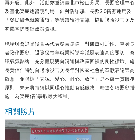
再升級。此外，活動亦邀請臺北市松山分局、長照管理中心
及臺北榮民總醫院到場，針對防詐騙、長照2.0資源運用及
「榮民綠色就醫通道」等議題進行宣導，協助退除役官兵及
眷屬掌握關鍵政策資訊。
現場與會退除役官兵代表發言踴躍，對醫療可近性、單身長
者陪伴照顧、退除役青年就業輔導等議題表達高度關切，會
議氣氛熱絡，充分體現雙向溝通與政策回饋的良性循環。處
長黃信仁特別向退除役官兵長年對國家社會的奉獻表達崇高
敬意，並強調「真誠、愛心、耐心、效率」是本處一貫服務
原則，未來將持續以同理心推動有感服務，精進各項照顧措
施，為榮民(眷)爭取最大福祉。
相關照片