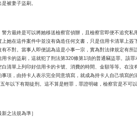
出是被妻子盜刷。
，警方最終是可以將她移送檢察官偵辦，且檢察官即便不追究私
實上她在這件案件中並沒有偽造任何文書，只是信用卡清單上簽
沒有不對。當事人即便認為這是小事一宗，實為對法律規定有所
用卡的盜刷，這就犯了刑法第320條第1項的普通竊盜罪。該
空白清單上列印好信用卡的卡號、消費的時間、金額等等。在沒
的事項，由持卡人表示完全同意填寫，就成為持卡人自己填寫的
處五年以下有期徒刑。這不算是輕罪，罪證明確，檢察官是不可
最新之法規為準］