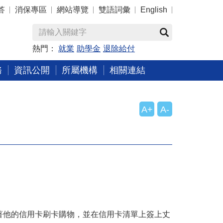
答
消保專區
網站導覽
雙語詞彙
English
熱門：
就業
助學金
退除給付
務
資訊公開
所屬機構
相關連結
A+
A-
著他的信用卡刷卡購物，並在信用卡清單上簽上丈