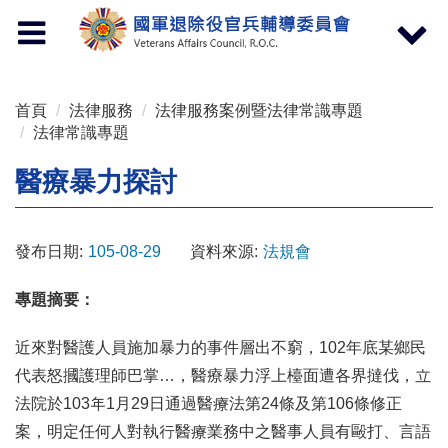
按 Enter 到主內容區
Toggle
Toggle
navigation
navigat
首頁
法律服務
法律服務案例暨法律常識專題
法律常識專題
醫療暴力探討
發布日期:
105-08-29
資料來源:
法規會
專題摘要：
近來對醫護人員施加暴力的事件層出不窮，102年底某鄉民
代表怒摑護理師巴掌…，醫療暴力浮上檯面遭各界撻伐，立
法院於103年1月29日通過醫療法第24條及第106條修正
案，明定任何人對執行醫療業務中之醫事人員有毆打、言語