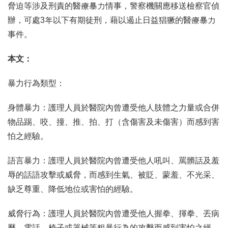
脅迫等涉及刑責的醫療暴力情事，警察機關應移送檢察官偵
辦，可處3年以下有期徒刑，藉以遏止日益猖獗的醫療暴力
事件。
本文：
暴力行為類型：
身體暴力：護理人員於醫院內曾遭受他人肢體之力量或合併
物品踢、咬、撞、推、拍、打（含傷害及未傷害）而感到害
怕之經驗。
語言暴力：護理人員於醫院內曾遭受他人吼叫、罵髒話及羞
辱的話語攻擊或威脅，而感到生氣、被貶、蒙羞、不光采、
缺乏尊重、降低地位或害怕的經驗。
威脅行為：護理人員於醫院內曾遭受他人握拳、揮拳、丟病
歷、電話、椅子或器械等粗暴行為的攻擊而感到害怕之經