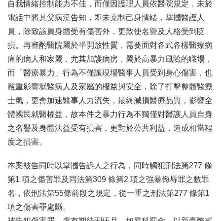
自我情緒控制能力不佳，而僅因護理人員依醫院規定，未於
電話中將其父病況告知，即未克制己身情緒，掌摑醫護人
員，除致該員身體受有傷害外，更致使名譽及人格受到貶
損。再審酌醫院屬於半開放性質，需要面對各式各樣醫療病
痛的病人和家屬，尤其加護病房，屬於高暴力風險的職場，
而「醫療暴力」行為不僅讓現場醫事人員受到身心傷害，也
嚴重影響就醫病人及家屬的權益與安全，除了打擊整體醫療
士氣，更會加速醫事人力流失，最終減損醫療品質，影響全
體國民就醫權益，故本件之暴力行為不獨僅對醫護人員自身
之名譽及身體法益受有損害，更對於公共利益，造成相當程
度之損害。
本案被告同時以掌摑告訴人之行為，同時觸犯刑法第277 條
第1 項之傷害罪及同法第309 條第2 項之強暴侮辱罪之數罪
名，依刑法第55條前段之規定，從一重之刑法第277 條第1
項之傷害罪處斷。
被告犯傷害罪，處有期徒刑伍月，如易科罰金，以新臺幣貳