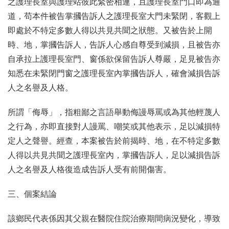
之護理長室與護理站彼此緊密相連，且護理長室門口即為通
道，苟本件被告掌摑告訴人之護理長室大門未緊閉，客觀上
即處於不特定多數人得以共見共聞之狀態。又被告於上開
時、地，掌摑告訴人，告訴人心感自尊受到減損，且被告亦
自承拉上護理長室門、窗係欲保留告訴人尊嚴，足見被告亦
知悉在未緊閉門窗之護理長室內掌摑告訴人，確會減損告訴
人之名譽及人格。
所謂「侮辱」，指粗鄙之言語舉動侮謾辱罵或為其他輕蔑人
之行為，亦即直接對人謾罵、嘲笑或其他表示，足以減損特
定人之聲譽。經查，本案被告於前揭時、地，在不特定多數
人得以共見共聞之護理長室內，掌摑告訴人，足以減損告訴
人之名譽及人格復造成告訴人受有前開傷害。
三、個案結論
該鄉民代表係因其父親在醫院住院治療期間病況變化，導致