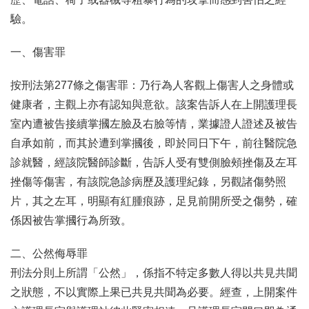
驗。
一、傷害罪
按刑法第277條之傷害罪：乃行為人客觀上傷害人之身體或
健康者，主觀上亦有認知與意欲。該案告訴人在上開護理長
室內遭被告接續掌摑左臉及右臉等情，業據證人證述及被告
自承如前，而其於遭到掌摑後，即於同日下午，前往醫院急
診就醫，經該院醫師診斷，告訴人受有雙側臉頰挫傷及左耳
挫傷等傷害，有該院急診病歷及護理紀錄，另觀諸傷勢照
片，其之左耳，明顯有紅腫痕跡，足見前開所受之傷勢，確
係因被告掌摑行為所致。
二、公然侮辱罪
刑法分則上所謂「公然」，係指不特定多數人得以共見共聞
之狀態，不以實際上果已共見共聞為必要。經查，上開案件