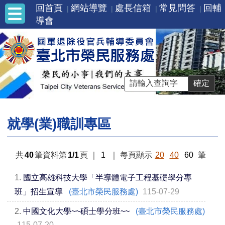
回首頁
網站導覽
處長信箱
常見問答
回輔
導會
就學(業)職訓專區
共
40
筆資料第
1/1
頁
｜
1
｜
每頁顯示
20
40
60
筆
1.
國立高雄科技大學「半導體電子工程基礎學分專
班」招生宣導
(臺北市榮民服務處)
115-07-29
2.
中國文化大學~~碩士學分班~~
(臺北市榮民服務處)
115-07-20