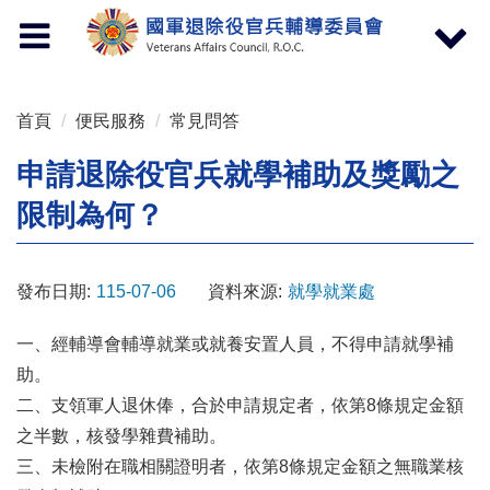
按 Enter 到主內容區
Toggle
Toggle
navigation
navigat
首頁
便民服務
常見問答
申請退除役官兵就學補助及獎勵之
限制為何？
發布日期:
115-07-06
資料來源:
就學就業處
一、經輔導會輔導就業或就養安置人員，不得申請就學補
助。
二、支領軍人退休俸，合於申請規定者，依第8條規定金額
之半數，核發學雜費補助。
三、未檢附在職相關證明者，依第8條規定金額之無職業核