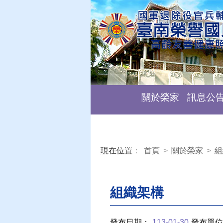
關於榮家
訊息公
現在位置
：
首頁
>
關於榮家
>
組
:::
組織架構
發布日期：
113-01-30
發布單位