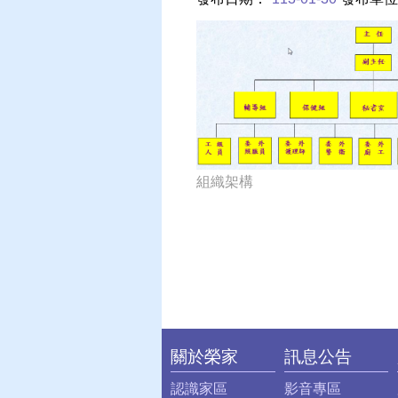
組織架構
關於榮家
訊息公告
:::
認識家區
影音專區