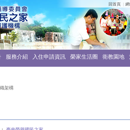
回首頁
網
告
服務介紹
入住申請資訊
榮家生活圈
衛教園地
織架構
：
臺南榮譽國民之家