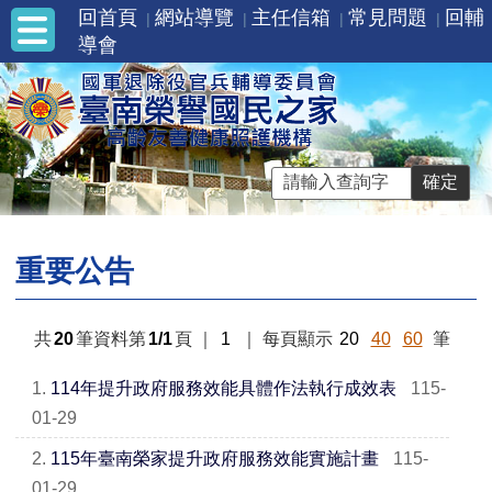
回首頁
網站導覽
主任信箱
常見問題
回輔
導會
重要公告
共
20
筆資料第
1/1
頁
｜
1
｜
每頁顯示
20
40
60
筆
1.
114年提升政府服務效能具體作法執行成效表
115-
01-29
2.
115年臺南榮家提升政府服務效能實施計畫
115-
01-29