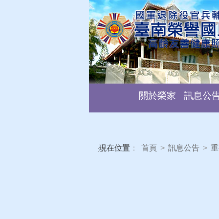
關於榮家
訊息公
現在位置
：
首頁
>
訊息公告
>
重
:::
臺南榮家109年度
發布日期：
111-04-01
發布單位