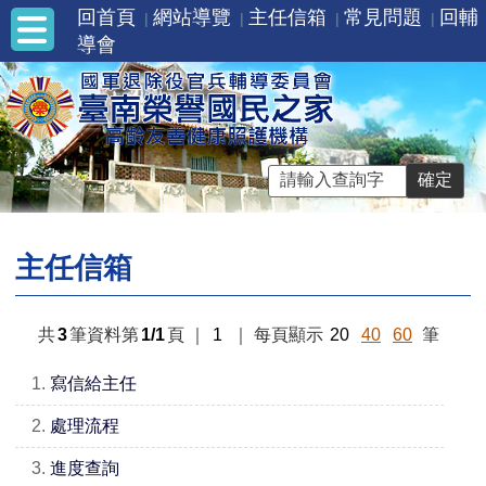
回首頁
網站導覽
主任信箱
常見問題
回輔
導會
主任信箱
共
3
筆資料第
1/1
頁
｜
1
｜
每頁顯示
20
40
60
筆
1.
寫信給主任
2.
處理流程
3.
進度查詢