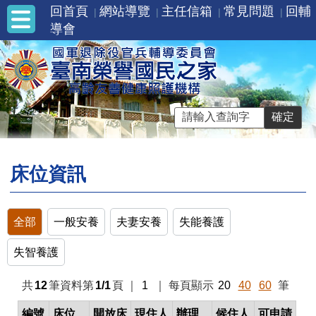
回首頁
網站導覽
主任信箱
常見問題
回輔
導會
床位資訊
全部
一般安養
夫妻安養
失能養護
失智養護
共
12
筆資料第
1/1
頁
｜
1
｜
每頁顯示
20
40
60
筆
編號
床位
開放床
現住人
辦理
候住人
可申請