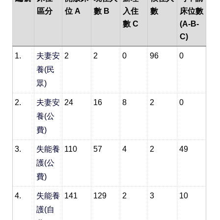
區分
位 A
數 B
入住
數
床位數
數 C
(A-B-
C)
1.
夫妻安
2
2
0
96
0
養(民
眾)
2.
夫妻安
24
16
8
2
0
養(公
費)
3.
失能養
110
57
4
2
49
護(公
費)
4.
失能養
141
129
2
3
10
護(自