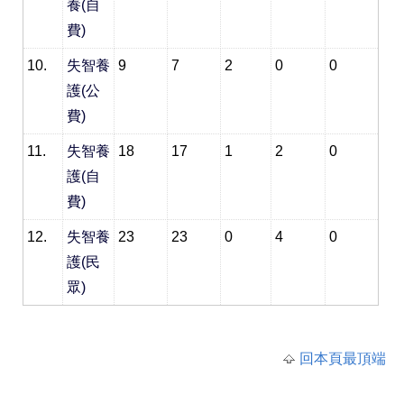
養(自
費)
10.
失智養
9
7
2
0
0
護(公
費)
11.
失智養
18
17
1
2
0
護(自
費)
12.
失智養
23
23
0
4
0
護(民
眾)
回本頁最頂端