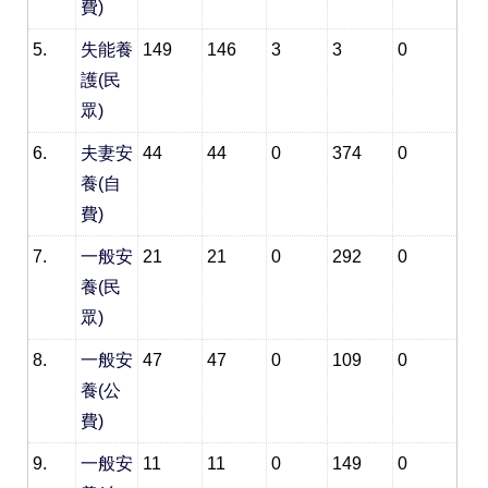
費)
5.
失能養
149
146
3
3
0
護(民
眾)
6.
夫妻安
44
44
0
374
0
養(自
費)
7.
一般安
21
21
0
292
0
養(民
眾)
8.
一般安
47
47
0
109
0
養(公
費)
9.
一般安
11
11
0
149
0