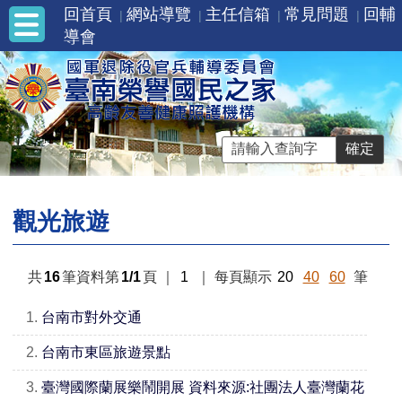
回首頁
網站導覽
主任信箱
常見問題
回輔
導會
觀光旅遊
共
16
筆資料第
1/1
頁
｜
1
｜
每頁顯示
20
40
60
筆
1.
台南市對外交通
2.
台南市東區旅遊景點
3.
臺灣國際蘭展樂鬧開展 資料來源:社團法人臺灣蘭花