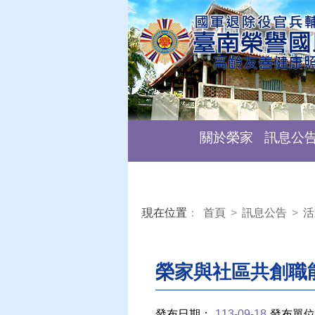
關於榮家
訊息公
現在位置
：
首頁
>
訊息公告
>
活
:::
榮家與社區共創職
發布日期：
113-09-18
發布單位