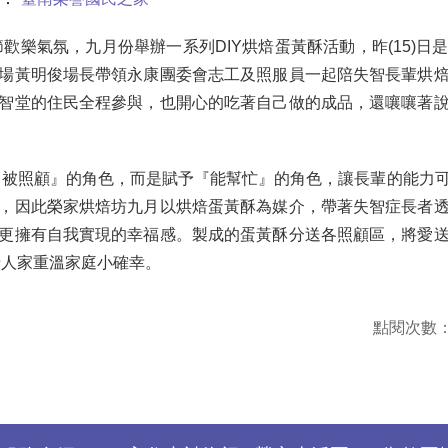
樂氣氛，九月份舉辦一系列DIY烘焙蛋黃酥活動，昨(15)日
場黃明俊場長帶領永康團委會志工及照服員一起陪失智長輩烘
智堂的住民全程參與，也開心的吃著自己做的成品，還嚷嚷著
被照顧』的角色，而是賦予『能幫忙』的角色，讓長輩的能力可
，因此榮家烘焙坊九月以烘焙蛋黃酥為媒介，帶著失智症長者
更擁有自我實現的幸福感。製成的蛋黃酥分送各照顧區，將愛
老人家重溫家庭小確幸。
點閱次數