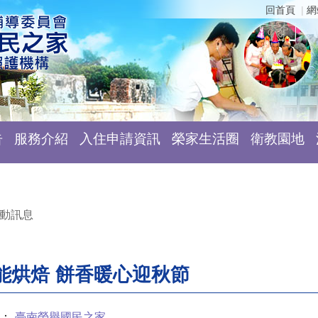
回首頁
網
告
服務介紹
入住申請資訊
榮家生活圈
衛教園地
動訊息
能烘焙 餅香暖心迎秋節
：
臺南榮譽國民之家