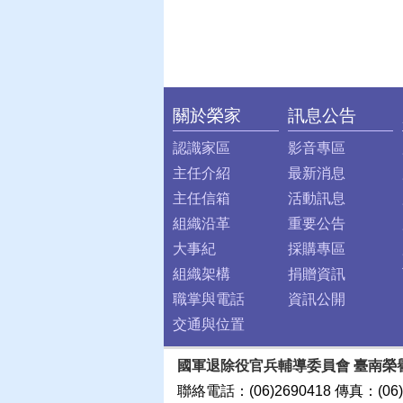
關於榮家
訊息公告
:::
認識家區
影音專區
主任介紹
最新消息
主任信箱
活動訊息
組織沿革
重要公告
大事紀
採購專區
組織架構
捐贈資訊
職掌與電話
資訊公開
交通與位置
國軍退除役官兵輔導委員會 臺南榮
聯絡電話：(06)2690418 傳真：(06)