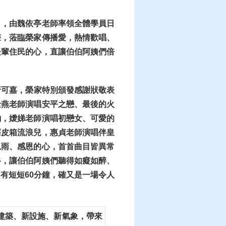
』，由魏依亭老師率領全體學員日
聲
，
蒞臨榮家傳播愛，
熱情歡唱、
長輩住民的心，直讓伯伯阿姨們倍
行可嘉，榮家特別頒發感謝狀敬表
金燕老師演唱安平之戀、最後的火
喲，嬡娣老師演唱初戀女、可愛的
舊皮箱流浪兒，惠貞老師演唱伴皇
思雨、感恩的心，首首
曲目皆異常
谷，讓伯伯阿姨們聽得如癡如醉、
有短短60分鐘，確又是一場令人
新建築、新設施、新氣象，帶來