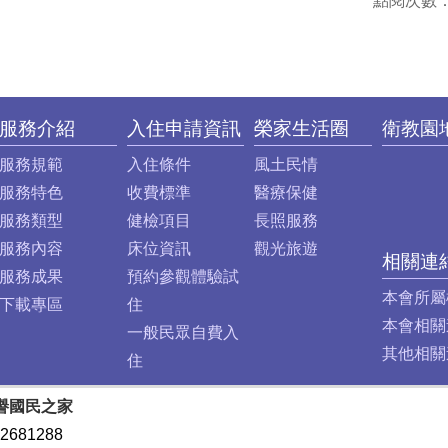
點閱次數
服務介紹
入住申請資訊
榮家生活圈
衛教園
服務規範
入住條件
風土民情
服務特色
收費標準
醫療保健
服務類型
健檢項目
長照服務
服務內容
床位資訊
觀光旅遊
相關連
服務成果
預約參觀體驗試
本會所屬
下載專區
住
本會相關
一般民眾自費入
其他相關
住
譽國民之家
2681288