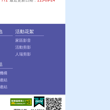
：
772
最近更新日期：
113-09-24
地
活動花絮
家區影音
活動剪影
人瑞剪影
結
機構
連結
連結