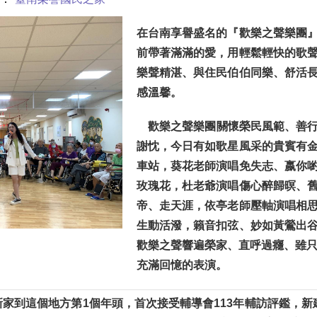
在台南享譽盛名的『歡樂之聲樂團
前帶著滿滿的愛，用輕鬆輕快的
歌
樂聲精湛、
與住民伯伯同樂、舒活
感溫馨。
歡樂之聲樂團關懷榮民風範、善
謝忱，今日有如歌星風采的貴賓有
車站，葵花老師演唱免失志、嬴你
玫瑰花，杜老爺演唱傷心醉歸暝、
帝、走天涯，依亭老師壓軸演唱相
生動活潑，籟音扣弦、妙如黃鶯出
歡樂之聲響遍榮家、
直呼過癮、雖只
充滿回憶的表演。
家到這個地方第1個年頭，首次接受輔導會113年輔訪評鑑，