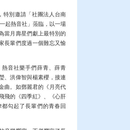
，特別邀請「社團法人台南
一起熱音社」蒞臨，以一場
為當月壽星們獻上最特別的
家長輩們度過一個難忘又愉
，熱音社樂手們薛青、薛青
瑩、洪偉智與楊素櫻，接連
金曲。如鄧麗君的《月亮代
飛飛的《四季紅》、《心肝
律都勾起了長輩們的青春回