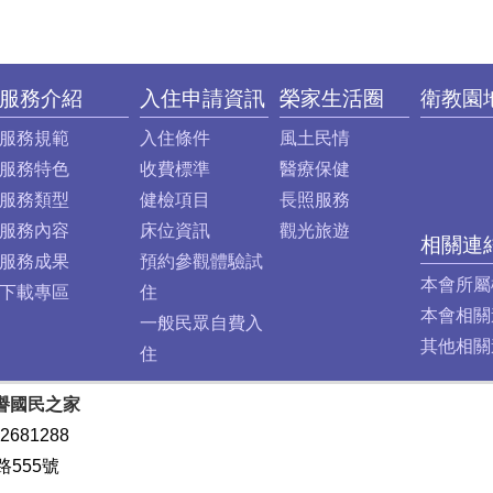
服務介紹
入住申請資訊
榮家生活圈
衛教園
服務規範
入住條件
風土民情
服務特色
收費標準
醫療保健
服務類型
健檢項目
長照服務
服務內容
床位資訊
觀光旅遊
相關連
服務成果
預約參觀體驗試
本會所屬
下載專區
住
本會相關
一般民眾自費入
其他相關
住
譽國民之家
2681288
路555號