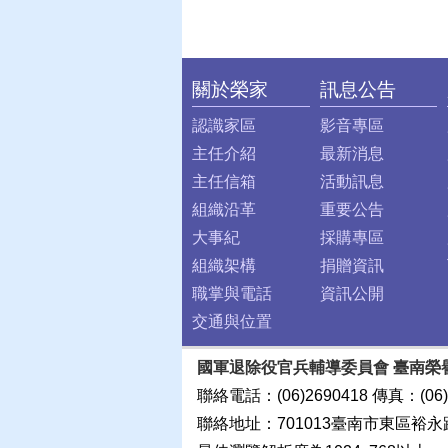
關於榮家
訊息公告
:::
認識家區
影音專區
主任介紹
最新消息
主任信箱
活動訊息
組織沿革
重要公告
大事紀
採購專區
組織架構
捐贈資訊
職掌與電話
資訊公開
交通與位置
國軍退除役官兵輔導委員會 臺南榮
聯絡電話：(06)2690418 傳真：(06)
聯絡地址：701013臺南市東區裕永