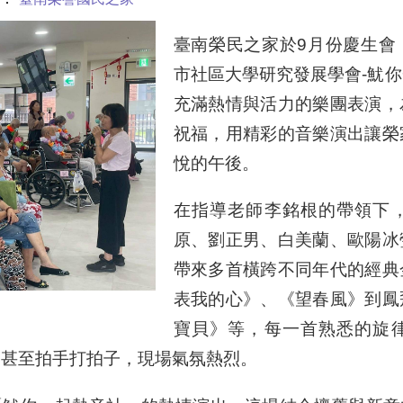
臺南榮民之家於
9
月份慶生會
市社區大學研究發展學會
-
魷你
充滿熱情與活力的樂團表演，
祝福，用精彩的音樂演出讓榮
悅的午後。
在指導老師李銘根的帶領下
原、劉正男、白美蘭、歐陽冰
帶來多首橫跨不同年代的經典
表我的心》、《望春風》到鳳
寶貝》等，每一首熟悉的旋
，甚至拍手打拍子，現場氣氛熱烈。