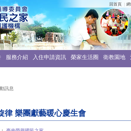
回首頁
網
告
服務介紹
入住申請資訊
榮家生活圈
衛教園地
動訊息
旋律 樂團獻藝暖心慶生會
：
臺南榮譽國民之家