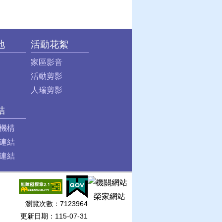
地
活動花絮
家區影音
活動剪影
人瑞剪影
結
機構
連結
連結
榮家網站
瀏覽次數：
7123964
更新日期：115-07-31