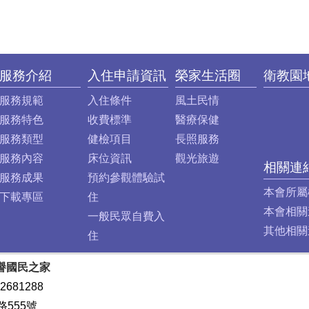
服務介紹
入住申請資訊
榮家生活圈
衛教園
服務規範
入住條件
風土民情
服務特色
收費標準
醫療保健
服務類型
健檢項目
長照服務
服務內容
床位資訊
觀光旅遊
相關連
服務成果
預約參觀體驗試
本會所屬
下載專區
住
本會相關
一般民眾自費入
其他相關
住
譽國民之家
2681288
路555號