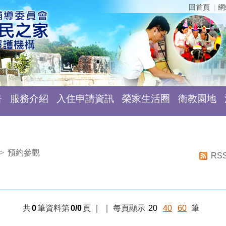
回首頁
網
告
服務介紹
入住申請資訊
榮家生活圈
衛教園地
>
預約參觀
RS
共
0
筆資料第
0/0
頁
｜
｜
每頁顯示
20
40
60
筆