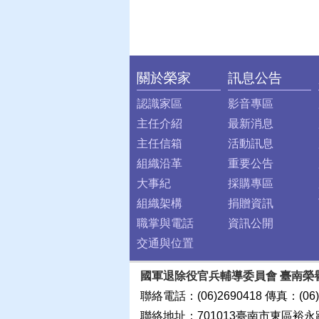
關於榮家
訊息公告
:::
認識家區
影音專區
主任介紹
最新消息
主任信箱
活動訊息
組織沿革
重要公告
大事紀
採購專區
組織架構
捐贈資訊
職掌與電話
資訊公開
交通與位置
國軍退除役官兵輔導委員會 臺南榮
聯絡電話：(06)2690418 傳真：(06)
聯絡地址：701013臺南市東區裕永