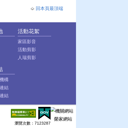
回本頁最頂端
地
活動花絮
家區影音
活動剪影
人瑞剪影
結
機構
連結
連結
榮家網站
瀏覽次數：
7123287